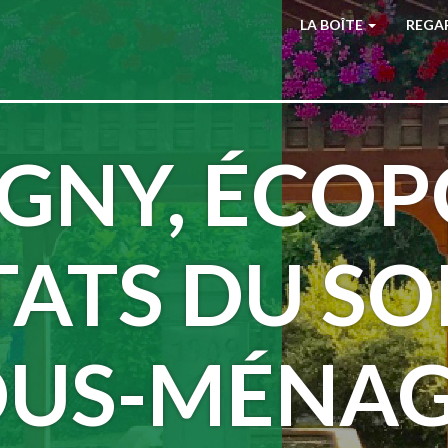
LA BOÎTE
REGA
GNY, ÉCOP
TATS DU S
OUS-MÉNAG