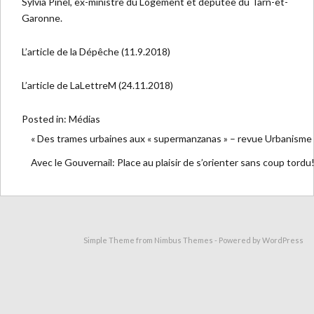
Sylvia Pinel, ex-ministre du Logement et députée du Tarn-et-
Garonne.
L’article de la Dépêche
(11.9.2018)
L’article de LaLettreM
(24.11.2018)
Posted in:
Médias
« Des trames urbaines aux « supermanzanas » – revue Urbanisme
Avec le Gouvernail: Place au plaisir de s’orienter sans coup tordu!
Simple Theme from
Nimbus Themes
- Powered by
WordPress